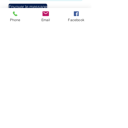
Envoyer le message
Phone
Email
Facebook
1-905-349-3254
/
1-877-565-5515
cbr@canada-bereavement-registry.ca
Privacy Policy / Politique de confidentialité
© 2025 by Canada Bereavement Registry