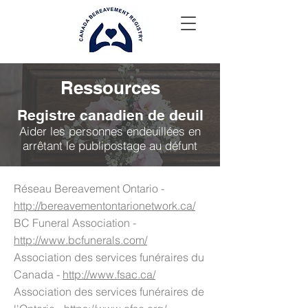
Ressources
Registre canadien de deuil
Aider les personnes endeuillées en
arrêtant le publipostage au défunt
Réseau Bereavement Ontario -
http://bereavementontarionetwork.ca/
BC Funeral Association -
http://www.bcfunerals.com/
Association des services funéraires du
Canada -
http://www.fsac.ca/
Association des services funéraires de